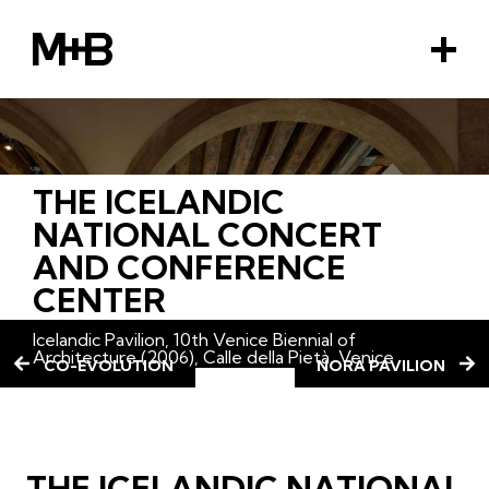
M+B
M
e
n
u
THE ICELANDIC
EMENT
NATIONAL CONCERT
AND CONFERENCE
CENTER
Icelandic Pavilion, 10th Venice Biennial of
Architecture (2006), Calle della Pietà, Venice
CO-EVOLUTION
NORA PAVILION
THE ICELANDIC NATIONAL