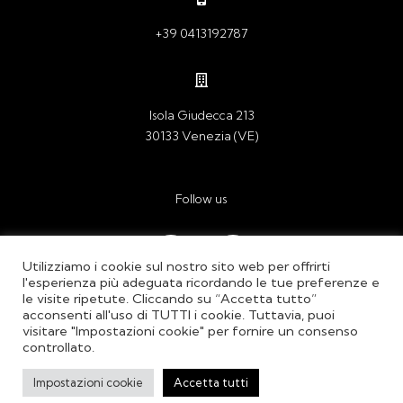
+39 0413192787
Isola Giudecca 213
30133 Venezia (VE)
Follow us
Ig
In
Utilizziamo i cookie sul nostro sito web per offrirti
l'esperienza più adeguata ricordando le tue preferenze e
le visite ripetute. Cliccando su “Accetta tutto”
acconsenti all'uso di TUTTI i cookie. Tuttavia, puoi
visitare "Impostazioni cookie" per fornire un consenso
© M+B Studio srl • P.IVA: 03621990278
controllato.
Impostazioni cookie
Accetta tutti
credits