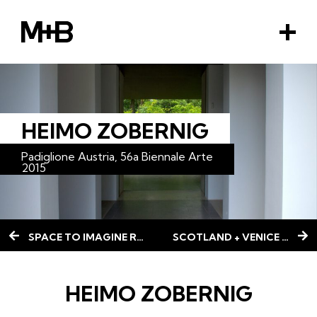
M+B
M
e
n
u
HEIMO ZOBERNIG
EMENT
Padiglione Austria, 56a Biennale Arte
2015
SPACE TO IMAGINE ROOM FOR EVERYONE
SCOTLAND + VENICE 2015
HEIMO ZOBERNIG